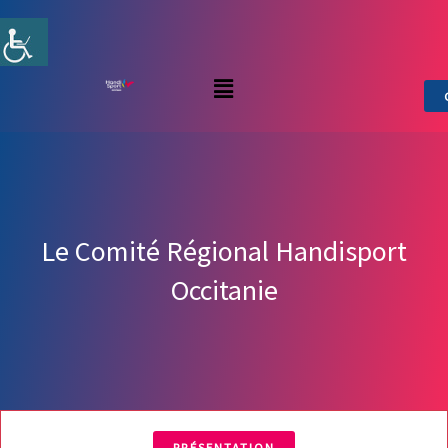
Aller
au
contenu
Menu
Le Comité Régional Handisport
Occitanie
PRÉSENTATION