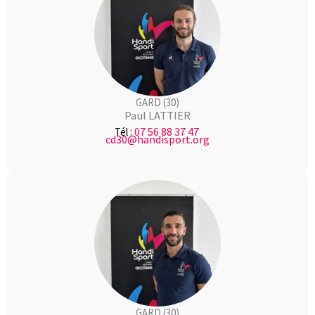
GARD (30)
Paul LATTIER
07 56 88 37 47
Tél :
cd30@handisport.org
GARD (30)