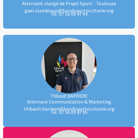
Alternant chargé de Projet Sport - Toulouse
gael.cazedessus@handisportoccitanie.org
07 56 09 47 94
Tél :
Thibault BARRIERE
Alternant Communication & Marketing
thibault.barriere@handisportoccitanie.org
07 56 09 47 95
Tél :