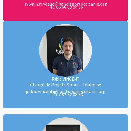
sylvain.reveaud@handisportoccitanie.org
06 66 08 04 36
Tél :
Pablo VINCENT
Chargé de Projets Sport - Toulouse
pablo.vincent@handisportoccitanie.org
07 82 32 08 33
Tél :