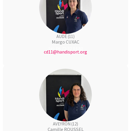
AUDE (11)
Margo CUXAC
06 72 32 04 80
Tél :
cd11@handisport.org
AVEYRON (12)
Camille ROUSSEL