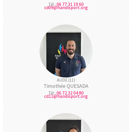
06 77 31 19 60
Tél :
cd09@handisport.org
AUDE (11)
Timothée QUESADA
06 72 32 04 80
Tél :
cd11@handisport.org