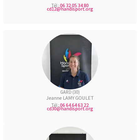
06 32 05 34 80
Tél :
cd12@handisport.org
GARD (30)
Jeanne LAMY GOULET
06 64 64 63 22
Tél :
cd30@handisport.org